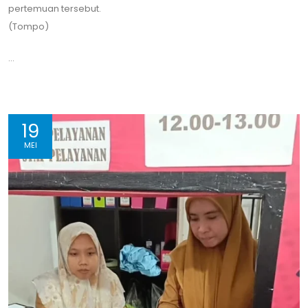
pertemuan tersebut.
(Tompo)
...
19
MEI