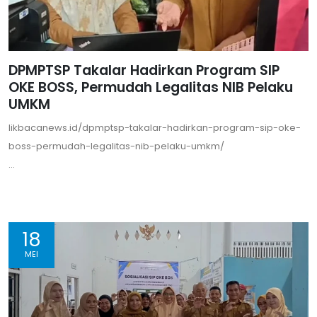
DPMPTSP Takalar Hadirkan Program SIP
OKE BOSS, Permudah Legalitas NIB Pelaku
UMKM
likbacanews.id/dpmptsp-takalar-hadirkan-program-sip-oke-
boss-permudah-legalitas-nib-pelaku-umkm/
...
18
MEI