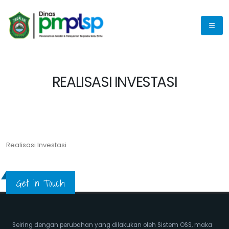
REALISASI INVESTASI
Realisasi Investasi
Get in Touch
Seiring dengan perubahan yang dilakukan oleh Sistem OSS, maka